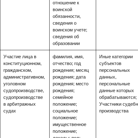
отношение к
воинской
обязанности,
сведения о
воинском учете;
сведения об
образовании
Участие лица в
фамилия, имя,
Иные категории
конституционном,
отчество; год
субъектов
гражданском,
рождения; месяц
персональных
административном,
рождения; дата
данных,
уголовном
рождения; место
персональные
судопроизводстве,
рождения;
данные которых
судопроизводстве
семейное
обрабатываются;
в арбитражных
положение;
Участники судебн
судах
социальное
производства
положение;
имущественное
положение;
доходы; пол;