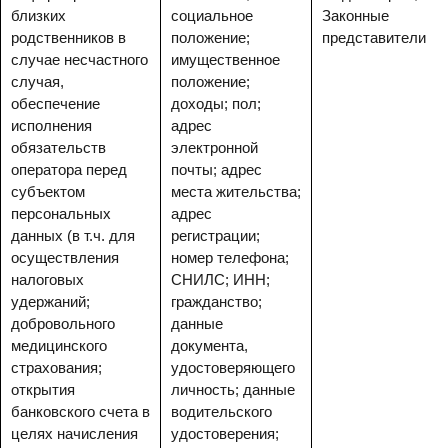
близких
социальное
Законные
родственников в
положение;
представители
случае несчастного
имущественное
случая,
положение;
обеспечение
доходы; пол;
исполнения
адрес
обязательств
электронной
оператора перед
почты; адрес
субъектом
места жительства;
персональных
адрес
данных (в т.ч. для
регистрации;
осуществления
номер телефона;
налоговых
СНИЛС; ИНН;
удержаний;
гражданство;
добровольного
данные
медицинского
документа,
страхования;
удостоверяющего
открытия
личность; данные
банковского счета в
водительского
целях начисления
удостоверения;