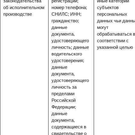
законодательства
регистрации;
иные категории
об исполнительном
номер телефона;
субъектов
производстве
СНИЛС; ИНН;
персональных
гражданство;
данных чьи данн
данные
могут
документа,
обрабатываться 
удостоверяющего
соответствии с
личность; данные
указанной целью
водительского
удостоверения;
данные
документа,
удостоверяющего
личность за
пределами
Российской
Федерации;
данные
документа,
содержащиеся в
свидетельстве о