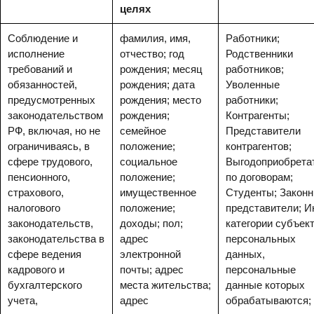
целях
Соблюдение и
фамилия, имя,
Работники;
исполнение
отчество; год
Родственники
требований и
рождения; месяц
работников;
обязанностей,
рождения; дата
Уволенные
предусмотренных
рождения; место
работники;
законодательством
рождения;
Контрагенты;
РФ, включая, но не
семейное
Представители
ограничиваясь, в
положение;
контрагентов;
сфере трудового,
социальное
Выгодоприобрета
пенсионного,
положение;
по договорам;
страхового,
имущественное
Студенты; Закон
налогового
положение;
представители; 
законодательств,
доходы; пол;
категории субъек
законодательства в
адрес
персональных
сфере ведения
электронной
данных,
кадрового и
почты; адрес
персональные
бухгалтерского
места жительства;
данные которых
учета,
адрес
обрабатываются;