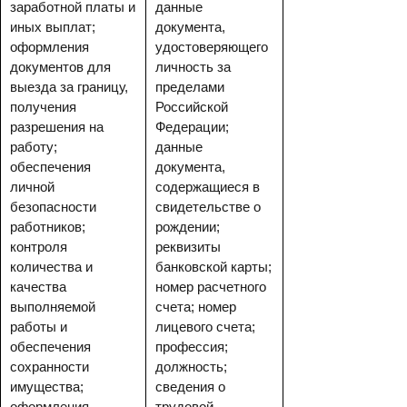
заработной платы и
данные
иных выплат;
документа,
оформления
удостоверяющего
документов для
личность за
выезда за границу,
пределами
получения
Российской
разрешения на
Федерации;
работу;
данные
обеспечения
документа,
личной
содержащиеся в
безопасности
свидетельстве о
работников;
рождении;
контроля
реквизиты
количества и
банковской карты;
качества
номер расчетного
выполняемой
счета; номер
работы и
лицевого счета;
обеспечения
профессия;
сохранности
должность;
имущества;
сведения о
оформления
трудовой