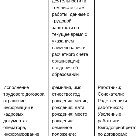
деятельности (в
том числе стаж
работы, данные о
трудовой
занятости на
текущее время с
указанием
наименования и
расчетного счета
организации);
сведения об
образовании
Исполнение
фамилия, имя,
Работники;
трудового договора,
отчество; год
Соискатели;
отражение
рождения; месяц
Родственники
информации в
рождения; дата
работников;
кадровых
рождения; место
Уволенные
документах
рождения;
работники;
оператора,
семейное
Выгодоприобрета
информирование
положение;
по договорам;