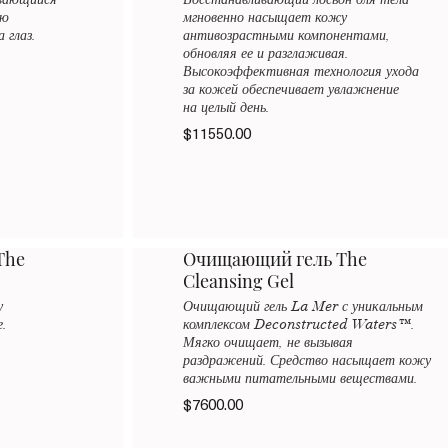
ывающийся
Восстанавливающий лосьон для тела
ью
мгновенно насыщает кожу
 глаз.
антивозрастными компонентами,
обновляя ее и разглаживая.
Высокоэффективная технология ухода
за кожей обеспечивает увлажнение
на целый день.
$11550.00
The
Очищающий гель The
Cleansing Gel
у
Очищающий гель La Mer с уникальным
.
комплексом Deconstructed Waters™.
Мягко очищает, не вызывая
раздражений. Средство насыщает кожу
важными питательными веществами.
$7600.00