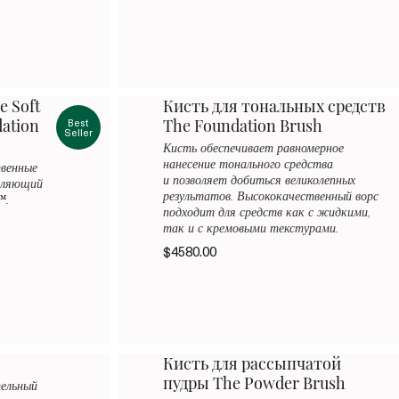
 Soft
Кисть для тональных средств
dation
Best
The Foundation Brush
Seller
Кисть обеспечивает равномерное
нанесение тонального средства
венные
и позволяет добиться великолепных
вляющий
результатов. Высококачественный ворс
™.
подходит для средств как с жидкими,
так и с кремовыми текстурами.
$4580.00
Кисть для рассыпчатой
пудры The Powder Brush
тельный