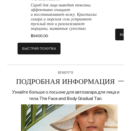
Скраб для лица выводит токсины,
М
эффективно очищает
р
и восстанавливает кожу. Кристаллы
з
сахара и морская соль устраняют
$
тусклый тон и разглаживают
морщины, вызванные сухостью.
БЫСТ
$9400.00
БЫСТРАЯ ПОКУПКА
BENEFITS
ПОДРОБНАЯ ИНФОРМАЦИЯ
Узнайте больше о лосьоне для автозагара для лица и
тела The Face and Body Gradual Tan.