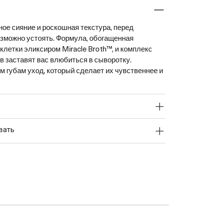
ое сияние и роскошная текстура, перед
зможно устоять. Формула, обогащенная
летки эликсиром Miracle Broth™, и комплекс
в заставят вас влюбиться в сыворотку.
м губам уход, который сделает их чувственнее и
вать