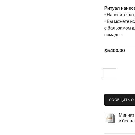
Ритуал нанес
• Наносите на 
• Вы можете и
с
бальзамом дл
помады.
$5400.00
СООБЩИТЬ О
Миниатю
и беспл