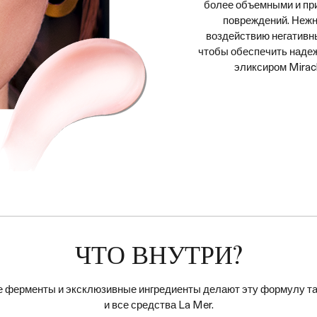
более объемными и при
повреждений. Нежн
воздействию негативн
чтобы обеспечить наде
эликсиром Mirac
ЧТО ВНУТРИ?
ие ферменты и эксклюзивные ингредиенты делают эту формулу так
и все средства La Mer.