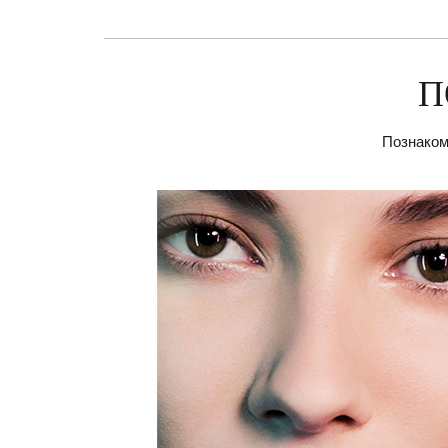
П
Познакомь