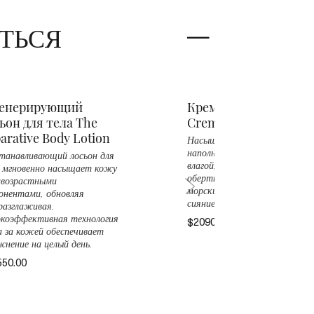
ТЬСЯ
генерирующий
Крем для тела The Bo
ьон для тела The
Creme
arative Body Lotion
Насыщенный крем надолго
наполняет кожу живительно
танавливающий лосьон для
влагой, подобно косметическ
 мгновенно насыщает кожу
обертыванию с использовани
возрастными
морских водорослей. Роскошн
онентами, обновляя
сияние и перерождение кожи
 разглаживая.
$20900.00
коэффективная технология
а за кожей обеспечивает
жнение на целый день.
550.00