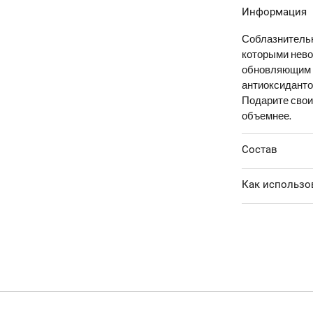
информация
Соблазнительн
которыми нево
обновляющим к
антиоксиданто
Подарите свои
объемнее.
состав
как использо