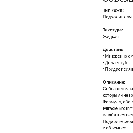
Тип кожи:
Подходит для 
Текстура:
Жидкая
Действие:
• Мгновенно с
• Делает губы
• Придает сия
Описание:
Соблазнительн
которыми нево
Формула, обо
Miracle Broth™
влюбиться в с
Подарите свои
и объемнее.