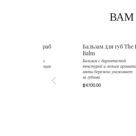
ВАМ
e Body Refiner Скраб
Бальзам для губ The 
я тела
Balm
овенно отшелушивает и
Бальзам с бархатистой
глаживает кожу, возвращая
текстурой и легким аромат
доровый блеск.
мяты бережно ухаживает
за губами.
20.00
$4700.00