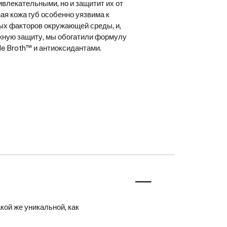
влекательными, но и защитит их от
ая кожа губ особенно уязвима к
ых факторов окружающей среды, и,
жную защиту, мы обогатили формулу
le Broth™ и антиоксидантами.
ой же уникальной, как