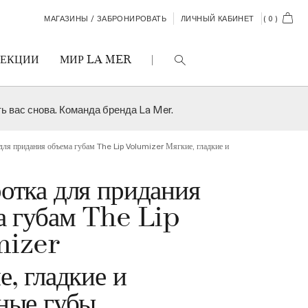
CART
МАГАЗИНЫ / ЗАБРОНИРОВАТЬ
ЛИЧНЫЙ КАБИНЕТ
(
0
)
ЛЕКЦИИ
МИР LA MER
 вас снова. Команда бренда La Mer.
для придания объема губам The Lip Volumizer
Мягкие, гладкие и
отка для придания
а губам The Lip
ВСЕ СРЕДСТВА
ВСЕ СРЕДСТВА
ВСЕ СРЕДСТВА
mizer
, гладкие и
ные губы