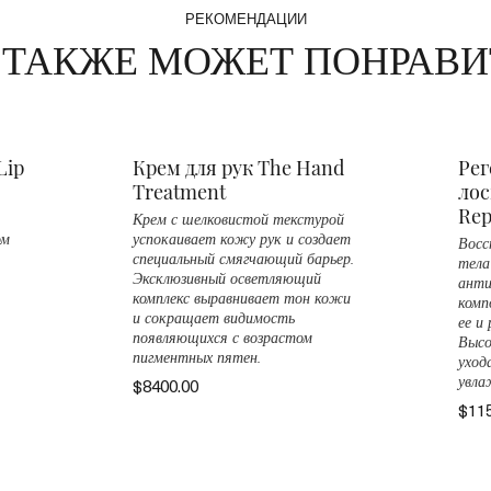
РЕКОМЕНДАЦИИ
 ТАКЖЕ МОЖЕТ ПОНРАВИ
Lip
Крем для рук The Hand
Ре
Treatment
лос
Rep
Крем с шелковистой текстурой
ом
успокаивает кожу рук и создает
Восс
специальный смягчающий барьер.
тела
Эксклюзивный осветляющий
анти
комплекс выравнивает тон кожи
комп
и сокращает видимость
ее и
появляющихся с возрастом
Высо
пигментных пятен.
уход
$8400.00
увла
$11