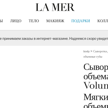
CRÈME DE LA MER
РЫ
ЛИЦО
ТЕЛО
МАКИЯЖ
ПОДАРКИ
КОЛ
 принимаем заказы в интернет-магазине. Надеемся скоро увидеть
>
body
Сыворотка 
объемные губы
Сывор
объем
Volu
Мягкие
объем