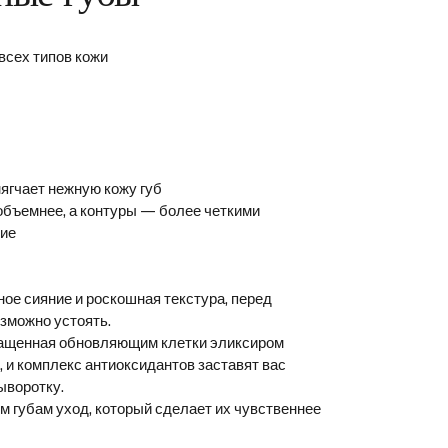
всех типов кожи
мягчает нежную кожу губ
 объемнее, а контуры — более четкими
ние
ое сияние и роскошная текстура, перед
зможно устоять.
гащенная обновляющим клетки эликсиром
, и комплекс антиоксидантов заставят вас
ыворотку.
м губам уход, который сделает их чувственнее