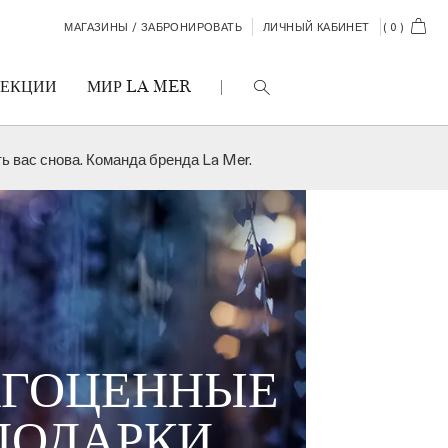
CART
МАГАЗИНЫ / ЗАБРОНИРОВАТЬ
ЛИЧНЫЙ КАБИНЕТ
(
0
)
ЛЕКЦИИ
МИР LA MER
 вас снова. Команда бренда La Mer.
ВСЕ СРЕДСТВА
ВСЕ СРЕДСТВА
ВСЕ СРЕДСТВА
АГОЦЕННЫЕ
ПОДАРКИ