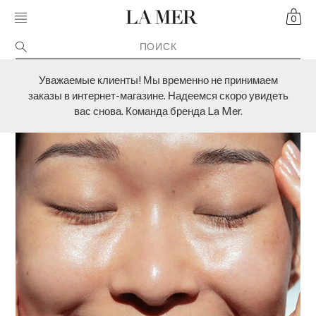
Skip navigation to main content
MOBILE MENU TOGGLE
CART
CRÈME DE LA MER
0
Уважаемые клиенты! Мы временно не принимаем
заказы в интернет-магазине. Надеемся скоро увидеть
вас снова. Команда бренда La Mer.