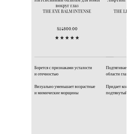
вокруг глаз
вок
THE EYE BALM INTENSE
THE LIFT
$14800.00
$1
Борется с признаками усталости
Подтягивает ко
и отечностью
области глаз б
Визуально уменьшает возрастные
Придает коже в
и мимические морщины
подтянутый ви