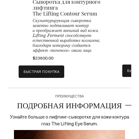
Сыворотка для контурного
лифтинга
a
The Lifting Contour Serum
О
к
Скульптурирующая сыворотка
M
заметно подтягивает контур
и
и преображает внешний вид кожи.
к
Lifting Ferment способствует
L
естественной выработке коллагена,
п
благодаря которому создается
к
эффект «точеного» овала лица.
$
$23600.00
БЫСТ
БЫСТРАЯ ПОКУПКА
Интенсивный бальзам для
К
ПРЕИМУЩЕСТВА
e
кожи контура глаз
ПОДРОБНАЯ ИНФОРМАЦИЯ
The Eye Balm Intense
Успокаивающий, легко
Б
Узнайте больше о лифтинг-сыворотке для кожи контура
впитывающийся бальзам борется
д
глаз The Lifting Eye Serum.
с отечностью и разглаживает кожу
м
контура глаз.
е
о
$14800.00
п