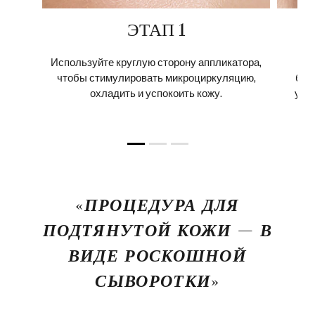
ЭТАП 1
Используйте круглую сторону аппликатора,
На
чтобы стимулировать микроциркуляцию,
без
охладить и успокоить кожу.
уча
«ПРОЦЕДУРА ДЛЯ
ПОДТЯНУТОЙ КОЖИ — В
ВИДЕ РОСКОШНОЙ
СЫВОРОТКИ»