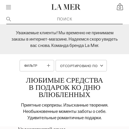
Skip navigation to main content
MOBILE MENU TOGGLE
CART
CRÈME DE LA MER
0
Уважаемые клиенты! Мы временно не принимаем
заказы в интернет-магазине. Надеемся скоро увидеть
вас снова. Команда бренда La Mer.
ФИЛЬТР
ЛЮБИМЫЕ СРЕДСТВА
В ПОДАРОК КО ДНЮ
ВЛЮБЛЕННЫХ
Приятные сюрпризы. Изысканные творения.
Необыкновенные моменты заботы о себе.
Удивительные романтичные подарки.